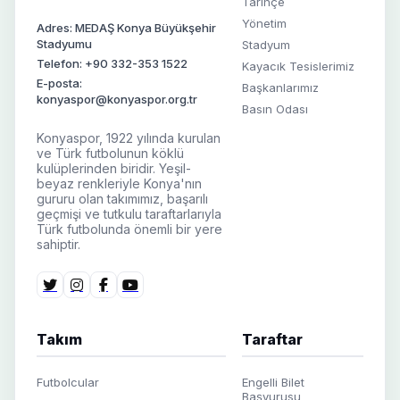
Tarihçe
Yönetim
Adres: MEDAŞ Konya Büyükşehir
Stadyumu
Stadyum
Telefon: +90 332-353 1522
Kayacık Tesislerimiz
E-posta:
Başkanlarımız
konyaspor@konyaspor.org.tr
Basın Odası
Konyaspor, 1922 yılında kurulan
ve Türk futbolunun köklü
kulüplerinden biridir. Yeşil-
beyaz renkleriyle Konya'nın
gururu olan takımımız, başarılı
geçmişi ve tutkulu taraftarlarıyla
Türk futbolunda önemli bir yere
sahiptir.
Takım
Taraftar
Futbolcular
Engelli Bilet
Başvurusu