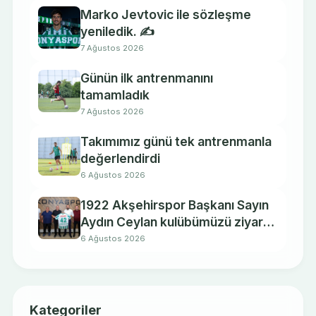
Marko Jevtovic ile sözleşme
yeniledik. ✍️
7 Ağustos 2026
Günün ilk antrenmanını
tamamladık
7 Ağustos 2026
Takımımız günü tek antrenmanla
değerlendirdi
6 Ağustos 2026
1922 Akşehirspor Başkanı Sayın
Aydın Ceylan kulübümüzü ziyaret
etti.
6 Ağustos 2026
Kategoriler