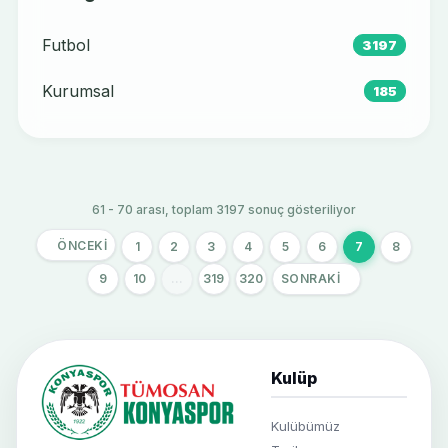
Futbol
3197
Kurumsal
185
61 - 70 arası, toplam 3197 sonuç gösteriliyor
ÖNCEKI
1
2
3
4
5
6
7
8
9
10
...
319
320
SONRAKI
Kulüp
Kulübümüz