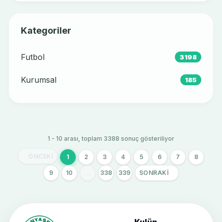
Kategoriler
Futbol
3198
Kurumsal
185
1 - 10 arası, toplam 3388 sonuç gösteriliyor
ÖNCEKI
1
2
3
4
5
6
7
8
9
10
...
338
339
SONRAKI
Kulüp