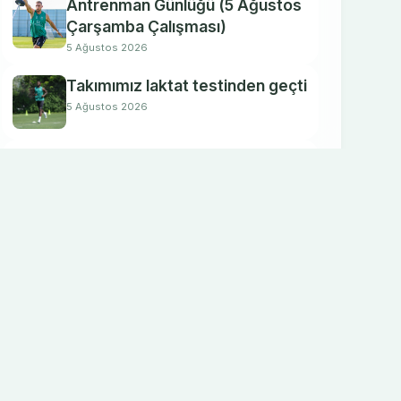
Antrenman Günlüğü (5 Ağustos
Çarşamba Çalışması)
5 Ağustos 2026
Takımımız laktat testinden geçti
5 Ağustos 2026
Hazırlıklarımıza devam ediyoruz
4 Ağustos 2026
Futbolcularımıza kuvvet testleri
yapıldı
4 Ağustos 2026
Yeni sezon hazırlıklarımıza
devam ediyoruz
3 Ağustos 2026