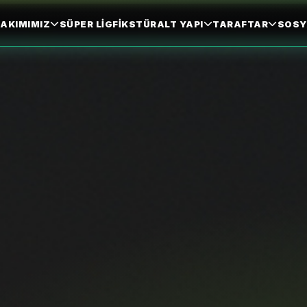
AKIMIMIZ
SÜPER LIG
FIKSTÜR
ALT YAPI
TARAFTAR
SOSY