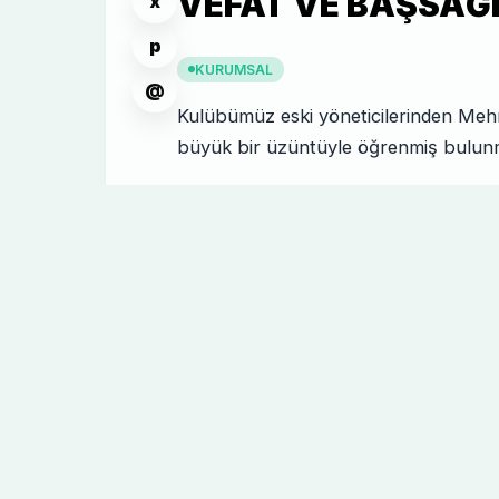
VEFAT VE BAŞSAĞL
x
p
KURUMSAL
@
Kulübümüz eski yöneticilerinden Meh
büyük bir üzüntüyle öğrenmiş bulun
Merhumeye Allah'tan rahmet, başta ai
başsağlığı dileriz.
Tümosan Konyaspor Kulübü Yönetim