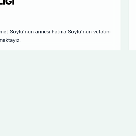
IĞI
met Soylu'nun annesi Fatma Soylu'nun vefatını
maktayız.
lesi ve yakınları olmak üzere sevenlerine
 Kurulu