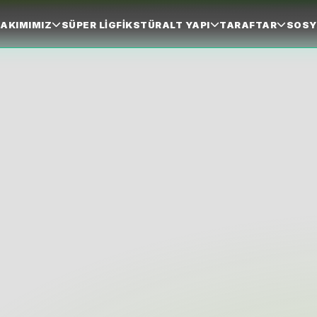
AKIMIMIZ
SÜPER LIG
FIKSTÜR
ALT YAPI
TARAFTAR
SOSY