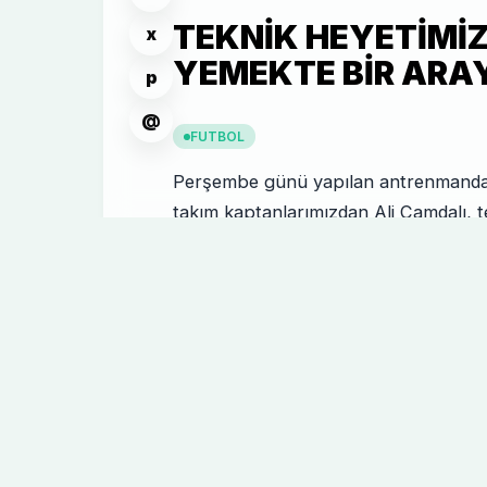
TEKNIK HEYETIMI
x
YEMEKTE BIR ARAY
p
@
FUTBOL
Perşembe günü yapılan antrenmanda 
takım kaptanlarımızdan Ali Çamdalı,
bulunan bir restaurantta yemek ısmar
yemekte oyuncularımız ev sahipliğini 
orijinal fotoğraflarına aşağıdaki linkt
GALERILER