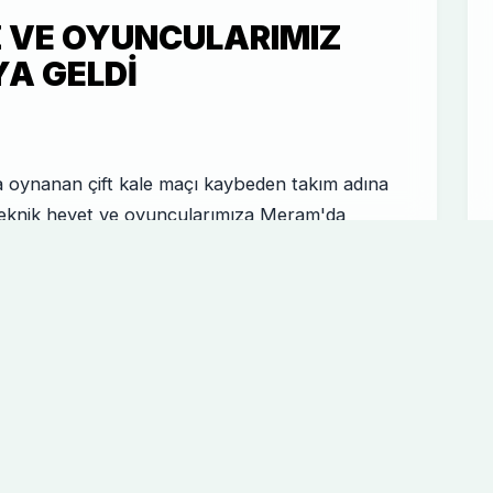
Z VE OYUNCULARIMIZ
A GELDI
oynanan çift kale maçı kaybeden takım adına
 teknik heyet ve oyuncularımıza Meram'da
ladı. Oldukça samimi bir ortamda yenen
yapan Ali Çamdalı'na teşekkür etti. Yemeğin
en ulaşabilirsiniz. http://we.tl/dmr4aBn6ho