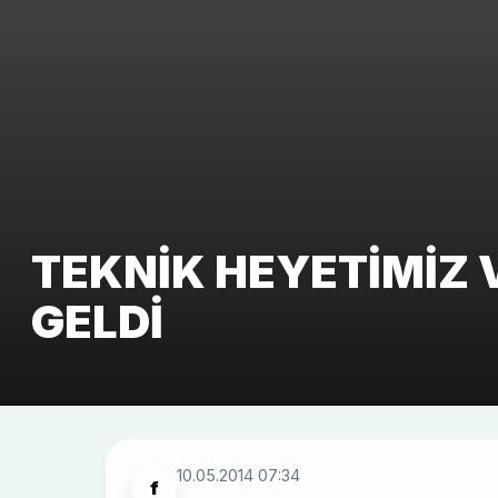
TEKNIK HEYETIMIZ 
GELDI
10.05.2014 07:34
f