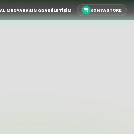
KONYASTORE
AL MEDYA
BASIN ODASI
İLETIŞIM