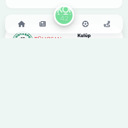
Kulüp
Kulübümüz
Tarihçe
Yönetim
Adres: MEDAŞ Konya Büyükşehir
Stadyumu
Stadyum
Telefon: +90 332-353 1522
Kayacık Tesislerimiz
E-posta:
Başkanlarımız
konyaspor@konyaspor.org.tr
Basın Odası
Konyaspor, 1922 yılında kurulan
ve Türk futbolunun köklü
kulüplerinden biridir. Yeşil-
beyaz renkleriyle Konya'nın
gururu olan takımımız, başarılı
geçmişi ve tutkulu taraftarlarıyla