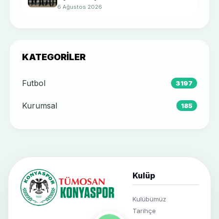
ziyaret etti.
6 Ağustos 2026
KATEGORILER
Futbol
3197
Kurumsal
185
Kulüp
Kulübümüz
Tarihçe