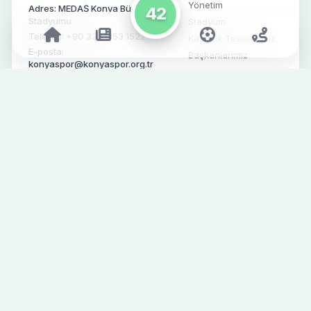
Yönetim
Adres: MEDAŞ Konya Büyükşehir
Stadyumu
Stadyum
Telefon: +90 332-353 1522
Kayacık Tesislerimiz
E-posta:
Başkanlarımız
konyaspor@konyaspor.org.tr
Basın Odası
Konyaspor, 1922 yılında kurulan
ve Türk futbolunun köklü
kulüplerinden biridir. Yeşil-
beyaz renkleriyle Konya'nın
gururu olan takımımız, başarılı
geçmişi ve tutkulu taraftarlarıyla
Türk futbolunda önemli bir yere
sahiptir.
Takım
Taraftar
Futbolcular
Engelli Bilet
Başvurusu
Teknik & Destek Ekibi