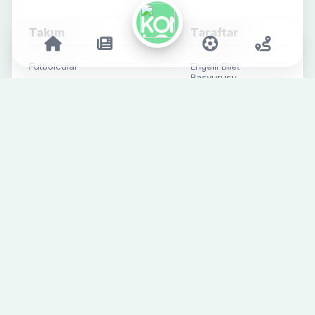
Takım
Taraftar
Futbolcular
Engelli Bilet
Başvurusu
Teknik & Destek Ekibi
Mağaza
Fikstür
İletişim
Süper Lig
Alt Yapı
Futbol Haberleri
Kurumsal Haberler
Sosyal Medya
SPONSORLAR