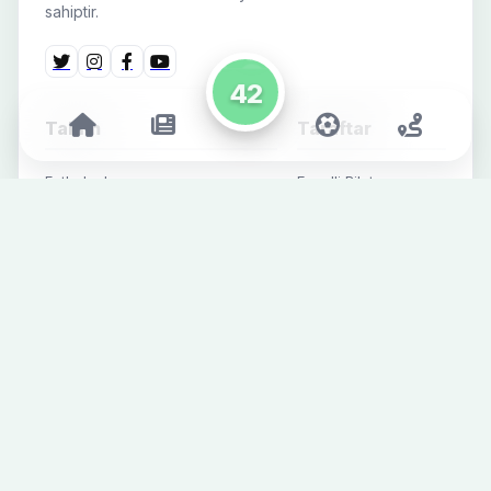
sahiptir.
Takım
Taraftar
Futbolcular
Engelli Bilet
Başvurusu
Teknik & Destek Ekibi
Mağaza
Fikstür
İletişim
Süper Lig
Alt Yapı
Futbol Haberleri
Kurumsal Haberler
Sosyal Medya
SPONSORLAR