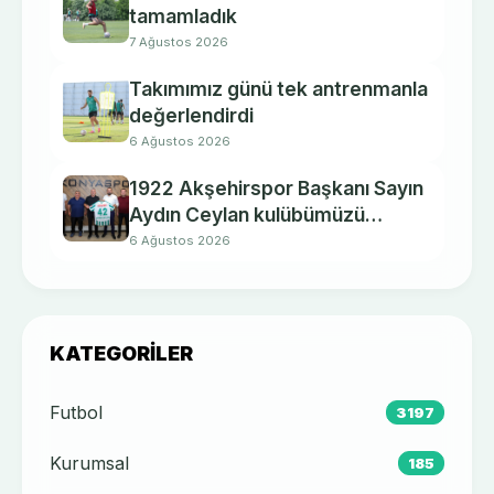
tamamladık
7 Ağustos 2026
Takımımız günü tek antrenmanla
değerlendirdi
6 Ağustos 2026
1922 Akşehirspor Başkanı Sayın
Aydın Ceylan kulübümüzü
ziyaret etti.
6 Ağustos 2026
KATEGORILER
Futbol
3197
Kurumsal
185