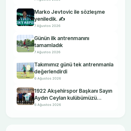
Marko Jevtovic ile sözleşme
yeniledik. ✍️
7 Ağustos 2026
Günün ilk antrenmanını
tamamladık
7 Ağustos 2026
Takımımız günü tek antrenmanla
değerlendirdi
6 Ağustos 2026
1922 Akşehirspor Başkanı Sayın
Aydın Ceylan kulübümüzü
ziyaret etti.
6 Ağustos 2026