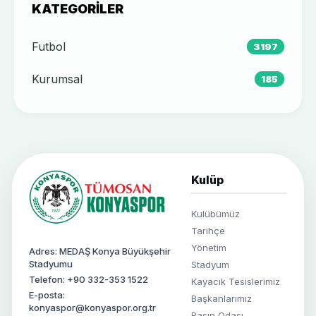
KATEGORILER
Futbol
3197
Kurumsal
185
Kulüp
Kulübümüz
Tarihçe
Yönetim
Adres: MEDAŞ Konya Büyükşehir
Stadyumu
Stadyum
Telefon: +90 332-353 1522
Kayacık Tesislerimiz
E-posta:
Başkanlarımız
konyaspor@konyaspor.org.tr
Basın Odası