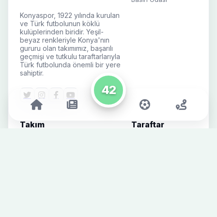
Konyaspor, 1922 yılında kurulan
ve Türk futbolunun köklü
kulüplerinden biridir. Yeşil-
beyaz renkleriyle Konya'nın
gururu olan takımımız, başarılı
geçmişi ve tutkulu taraftarlarıyla
Türk futbolunda önemli bir yere
sahiptir.
42
Takım
Taraftar
Futbolcular
Engelli Bilet
Başvurusu
Teknik & Destek Ekibi
Mağaza
Fikstür
İletişim
Süper Lig
Alt Yapı
Futbol Haberleri