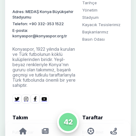
Tarihçe
Yönetim
Adres: MEDAŞ Konya Büyükşehir
Stadyumu
Stadyum
Telefon: +90 332-353 1522
Kayacık Tesislerimiz
E-posta:
Başkanlarımız
konyaspor@konyaspor.org.tr
Basın Odası
Konyaspor, 1922 yılında kurulan
ve Türk futbolunun köklü
kulüplerinden biridir. Yeşil-
beyaz renkleriyle Konya'nın
gururu olan takımımız, başarılı
geçmişi ve tutkulu taraftarlarıyla
Türk futbolunda önemli bir yere
sahiptir.
Takım
Taraftar
42
Futbolcular
Engelli Bilet