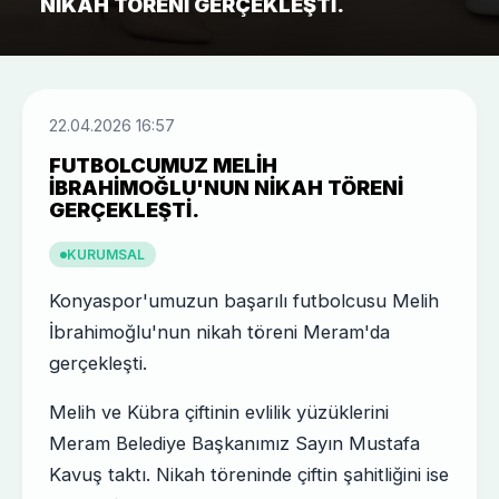
NIKAH TÖRENI GERÇEKLEŞTI.
22.04.2026 16:57
FUTBOLCUMUZ MELIH
İBRAHIMOĞLU'NUN NIKAH TÖRENI
GERÇEKLEŞTI.
KURUMSAL
Konyaspor'umuzun başarılı futbolcusu Melih
İbrahimoğlu'nun nikah töreni Meram'da
gerçekleşti.
Melih ve Kübra çiftinin evlilik yüzüklerini
Meram Belediye Başkanımız Sayın Mustafa
Kavuş taktı. Nikah töreninde çiftin şahitliğini ise