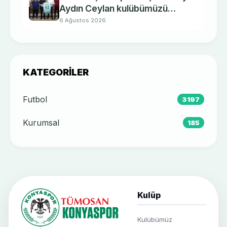
Aydın Ceylan kulübümüzü
ziyaret etti.
6 Ağustos 2026
KATEGORILER
Futbol
3197
Kurumsal
185
Kulüp
Kulübümüz