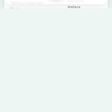
Başvurusu
Teknik & Destek Ekibi
Mağaza
Fikstür
İletişim
Süper Lig
Alt Yapı
Futbol Haberleri
Kurumsal Haberler
Sosyal Medya
SPONSORLAR