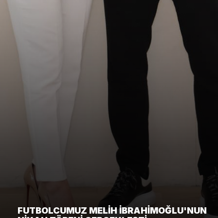
FUTBOLCUMUZ MELIH İBRAHIMOĞLU'NUN