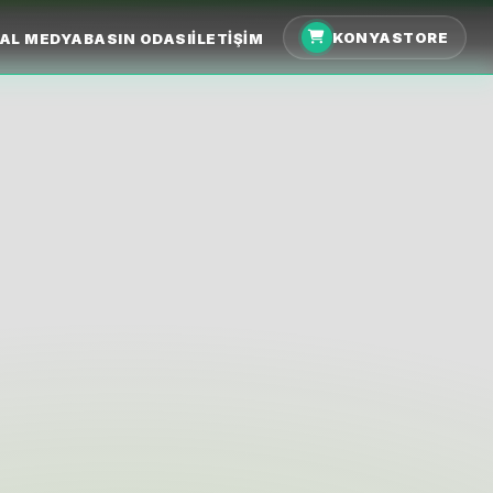
KONYASTORE
AL MEDYA
BASIN ODASI
İLETIŞIM