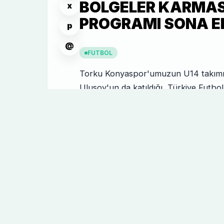
BÖLGELER KARMASI
x
PROGRAMI SONA E
p
@
FUTBOL
Torku Konyaspor'umuzun U14 takımı
Ulusoy'un da katıldığı Türkiye Futbo
tarafından bu yıl uygulamaya koyulan
Programı" kapsamında nihai kadrolar
Karmaları Turnuvası sona erdi.