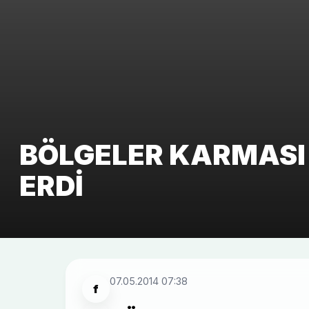
BÖLGELER KARMASI
ERDI
07.05.2014 07:38
f