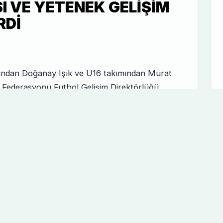
 VE YETENEK GELIŞIM
RDI
ndan Doğanay Işık ve U16 takımından Murat
l Federasyonu Futbol Gelişim Direktörlüğü
, "Bölgeler Karması ve Yetenek Gelişim
ın oluşması amacıyla düzenlenen Bölge