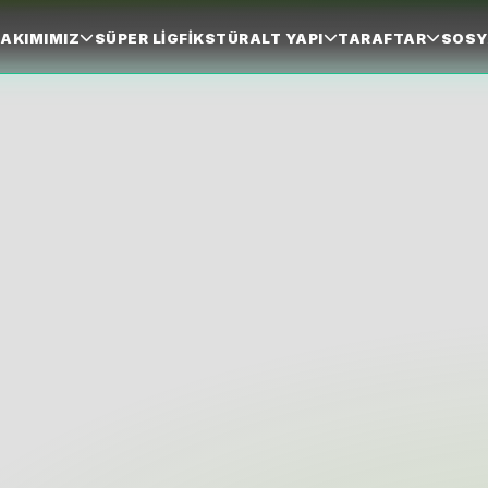
AKIMIMIZ
SÜPER LIG
FIKSTÜR
ALT YAPI
TARAFTAR
SOSY