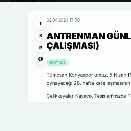
02.04.2026 17:58
f
ANTRENMAN GÜNLÜ
x
ÇALIŞMASI)
p
@
FUTBOL
Tümosan Konyaspor’umuz, 5 Nisan P
oynayacağı 28. hafta karşılaşmasının h
Çelikkayalar Kayacık Tesisleri’mizde 
gerçekleştirilen antrenman, pas çalışm
Milli takımlardan dönen oyuncularım
antrenmana katıldı. Futbolcumuz Morte