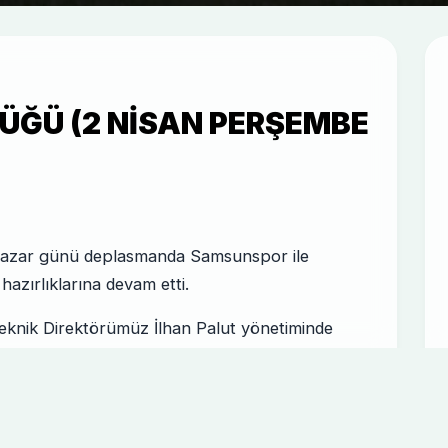
ĞÜ (2 NISAN PERŞEMBE
azar günü deplasmanda Samsunspor ile
azırlıklarına devam etti.
Teknik Direktörümüz İlhan Palut yönetiminde
ası ile başladı.
ız Egemen Aydın, Enis Bardhi ve Adamo Nagalo
n Bjorlo ise takımla birlikte çalışmalarına