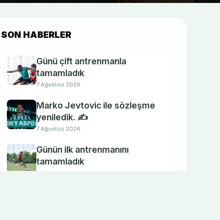
SON HABERLER
Günü çift antrenmanla
tamamladık
7 Ağustos 2026
Marko Jevtovic ile sözleşme
yeniledik. ✍️
7 Ağustos 2026
Günün ilk antrenmanını
tamamladık
7 Ağustos 2026
Takımımız günü tek
antrenmanla değerlendirdi
6 Ağustos 2026